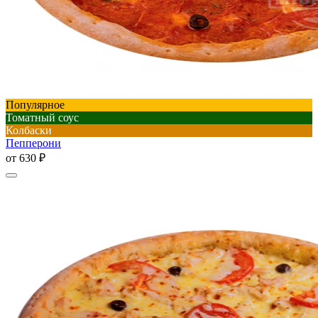
Популярное
Томатный соус
Колбаски
Пепперони
от
630 ₽