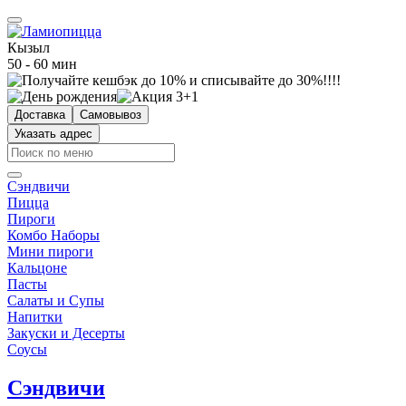
Кызыл
50 - 60 мин
Доставка
Самовывоз
Указать адрес
Сэндвичи
Пицца
Пироги
Комбо Наборы
Мини пироги
Кальцоне
Пасты
Салаты и Супы
Напитки
Закуски и Десерты
Соусы
Сэндвичи