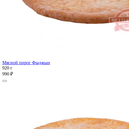
Мясной пирог Фыджын
920 г
990 ₽