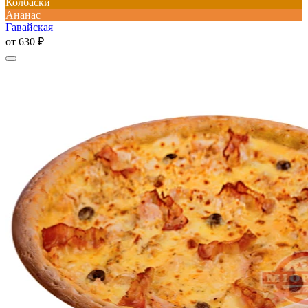
Колбаски
Ананас
Гавайская
от
630 ₽