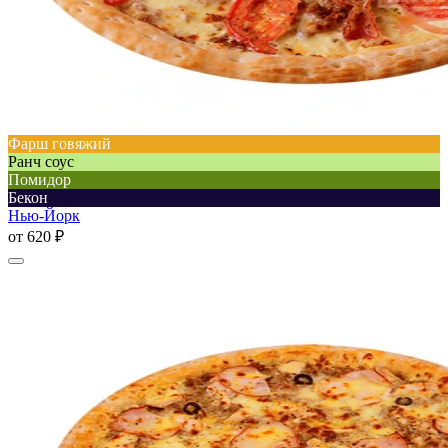
Фарш говяжий
Ранч соус
Помидор
Бекон
Нью-Йорк
от
620 ₽