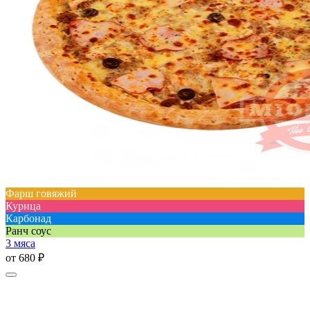
Фарш говяжий
Курица
Карбонад
Ранч соус
3 мяса
от
680 ₽