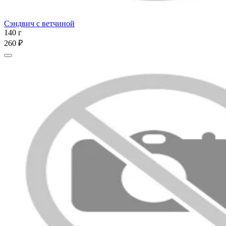
Сэндвич с ветчиной
140 г
260 ₽