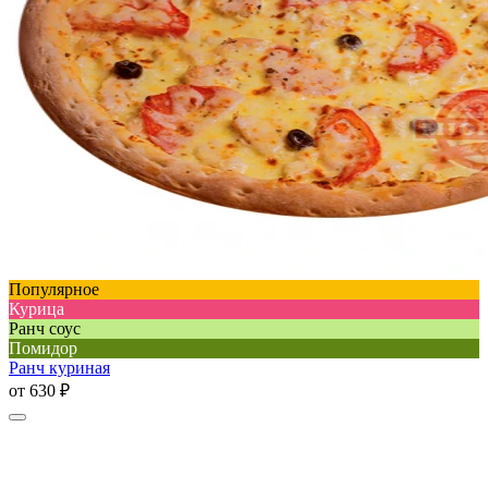
Популярное
Курица
Ранч соус
Помидор
Ранч куриная
от
630 ₽