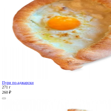
Пури по-аджарски
271 г
260 ₽