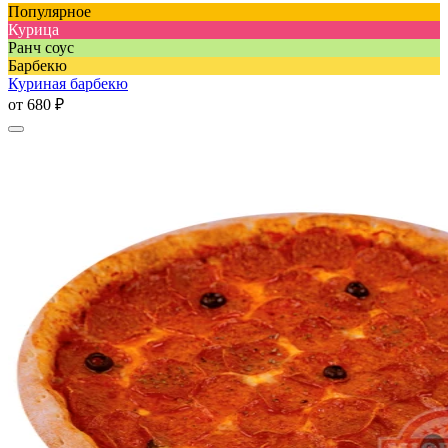
Популярное
Курица
Ранч соус
Барбекю
Куриная барбекю
от
680 ₽