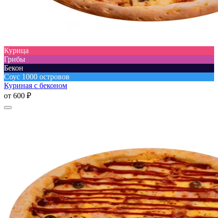
Курица
Грибы
Бекон
Соус 1000 островов
Куриная с беконом
от
600 ₽