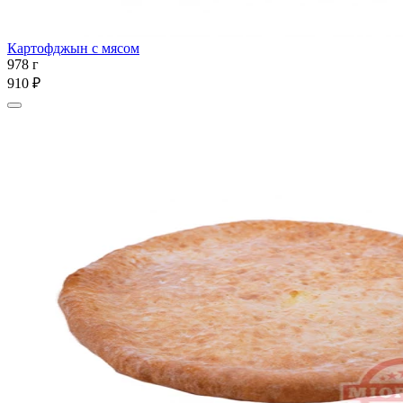
Картофджын c мясом
978 г
910 ₽