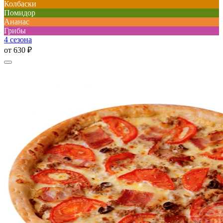
Колбаски
Помидор
Ананас
Грибы
4 сезона
от
630 ₽